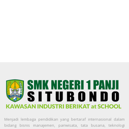
Menjadi lembaga pendidikan yang bertaraf internasional dalam
bidang bisnis manajemen, pariwisata, tata busana, teknologi