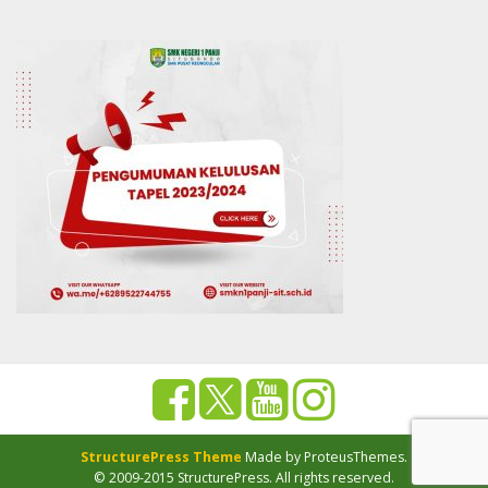
StructurePress Theme
Made by ProteusThemes.
© 2009-2015 StructurePress. All rights reserved.