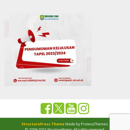
StructurePress Theme
Made by ProteusThemes.
© 2009-2015 StructurePress. All rights reserved.