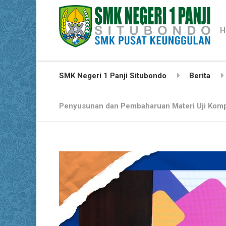
H
SMK Negeri 1 Panji Situbondo
Berita
Penyusunan dan Pembaharuan Materi Uji Kompe