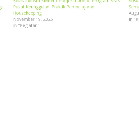
Kelas Industri SMKN 1 Panji Situbondo Program SMK
Sosi
ry
Pusat Keunggulan: Praktik Pembelajaran
Sema
Housekeeping
Augu
November 19, 2025
In "K
In "Kegiatan"