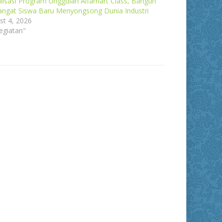
alisasi Program Unggulan Alfamart Class, Bangun
ngat Siswa Baru Menyongsong Dunia Industri
st 4, 2026
egiatan"