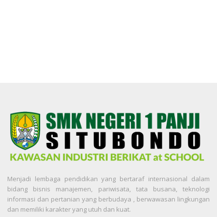
Menjadi lembaga pendidikan yang bertaraf internasional dalam
bidang bisnis manajemen, pariwisata, tata busana, teknologi
informasi dan pertanian yang berbudaya , berwawasan lingkungan
dan memiliki karakter yang utuh dan kuat.