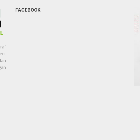
FACEBOOK
raf
en,
dan
gan