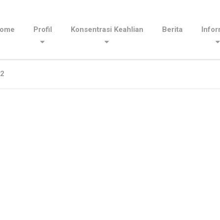
ome
Profil
Konsentrasi Keahlian
Berita
Infor
12