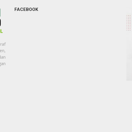
FACEBOOK
raf
en,
dan
gan