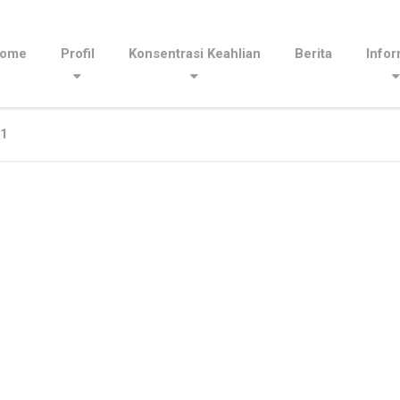
ome
Profil
Konsentrasi Keahlian
Berita
Infor
11