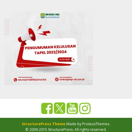
StructurePress Theme
Made by ProteusThemes.
© 2009-2015 StructurePress. All rights reserved.