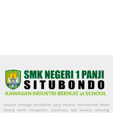
Menjadi lembaga pendidikan yang bertaraf internasional dalam
bidang bisnis manajemen, pariwisata, tata busana, teknologi