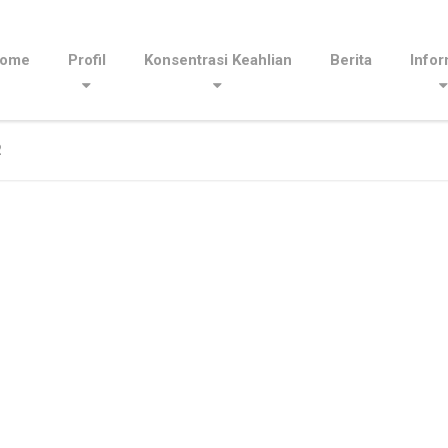
ome
Profil
Konsentrasi Keahlian
Berita
Infor
2