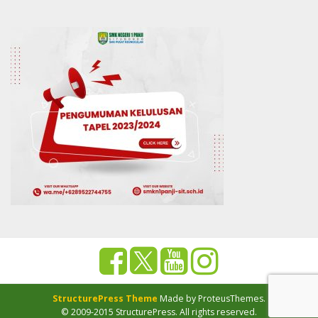
StructurePress Theme
Made by ProteusThemes.
© 2009-2015 StructurePress. All rights reserved.