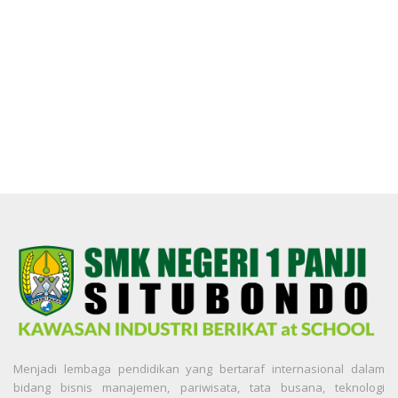
Menjadi lembaga pendidikan yang bertaraf internasional dalam
bidang bisnis manajemen, pariwisata, tata busana, teknologi