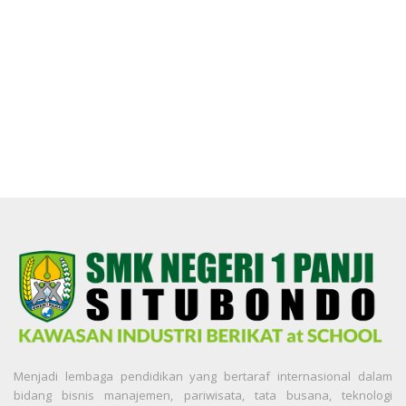
Menjadi lembaga pendidikan yang bertaraf internasional dalam
bidang bisnis manajemen, pariwisata, tata busana, teknologi