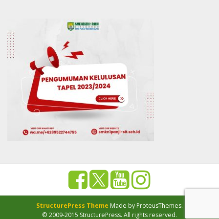
StructurePress Theme
Made by ProteusThemes.
© 2009-2015 StructurePress. All rights reserved.