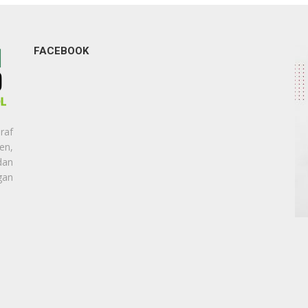
FACEBOOK
raf
en,
dan
gan