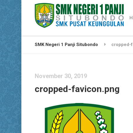
H
SMK Negeri 1 Panji Situbondo
cropped-f
November 30, 2019
cropped-favicon.png