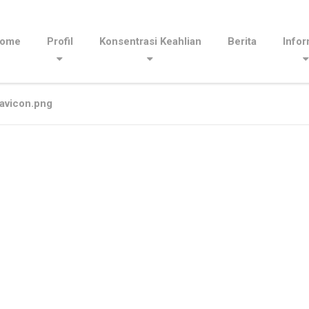
ome
Profil
Konsentrasi Keahlian
Berita
Infor
avicon.png